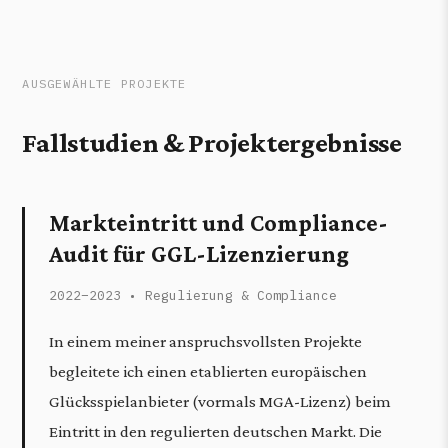
AUSGEWÄHLTE PROJEKTE
Fallstudien & Projektergebnisse
Markteintritt und Compliance-
Audit für GGL-Lizenzierung
2022–2023 • Regulierung & Compliance
In einem meiner anspruchsvollsten Projekte
begleitete ich einen etablierten europäischen
Glücksspielanbieter (vormals MGA-Lizenz) beim
Eintritt in den regulierten deutschen Markt. Die