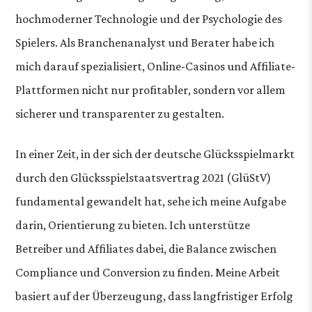
hochmoderner Technologie und der Psychologie des
Spielers. Als Branchenanalyst und Berater habe ich
mich darauf spezialisiert, Online-Casinos und Affiliate-
Plattformen nicht nur profitabler, sondern vor allem
sicherer und transparenter zu gestalten.
In einer Zeit, in der sich der deutsche Glücksspielmarkt
durch den Glücksspielstaatsvertrag 2021 (GlüStV)
fundamental gewandelt hat, sehe ich meine Aufgabe
darin, Orientierung zu bieten. Ich unterstütze
Betreiber und Affiliates dabei, die Balance zwischen
Compliance und Conversion zu finden. Meine Arbeit
basiert auf der Überzeugung, dass langfristiger Erfolg