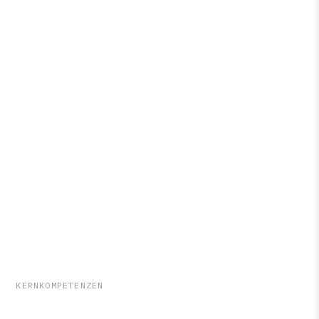
KERNKOMPETENZEN