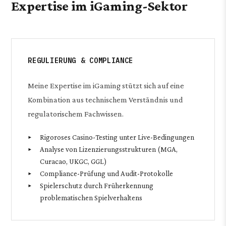
Expertise im iGaming-Sektor
REGULIERUNG & COMPLIANCE
Meine Expertise im iGaming stützt sich auf eine
Kombination aus technischem Verständnis und
regulatorischem Fachwissen.
Rigoroses Casino-Testing unter Live-Bedingungen
Analyse von Lizenzierungsstrukturen (MGA,
Curacao, UKGC, GGL)
Compliance-Prüfung und Audit-Protokolle
Spielerschutz durch Früherkennung
problematischen Spielverhaltens